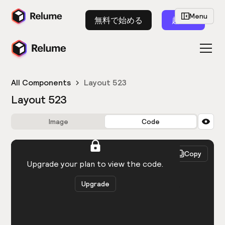
Menu
無料で始める
起動
All Components
Layout 523
Layout 523
Image
Code
HTML
React
Copy
You need to be logged in to view the code.
Upgrade your plan to view the code.
Upgrade
Get the code