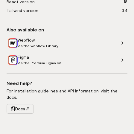
React version
18
Tailwind version
3.4
Also available on
Webflow
Via the Webflow Library
Figma
Via the Premium Figma Kit
Need help?
For installation guidelines and API information, visit the
docs.
Docs