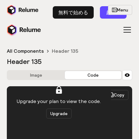
Menu
無料で始める
起動
All Components
Header 135
Header 135
Image
Code
HTML
React
Copy
You need to be logged in to view the code.
Upgrade your plan to view the code.
Upgrade
Get the code