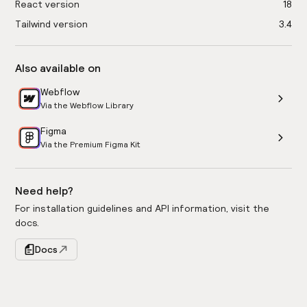
React version
18
Tailwind version
3.4
Also available on
Webflow
Via the Webflow Library
Figma
Via the Premium Figma Kit
Need help?
For installation guidelines and API information, visit the
docs.
Docs