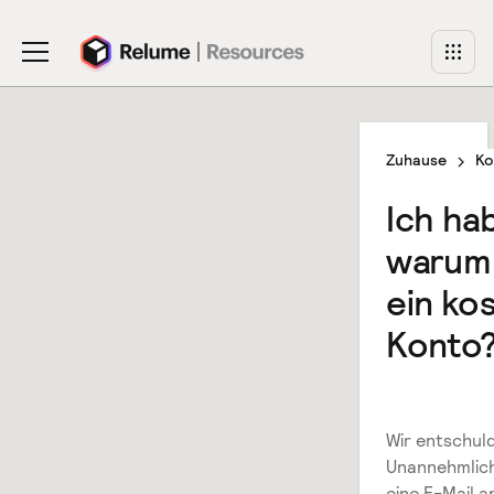
Zuhause
Ko
Ich ha
warum 
ein ko
Konto
Wir entschuld
Unannehmlich
eine E-Mail 