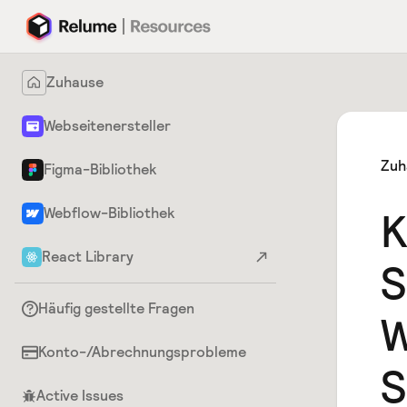
Zuhause
Webseitenersteller
Zuh
Figma-Bibliothek
Webflow-Bibliothek
K
React Library
S
Häufig gestellte Fragen
W
Konto-/Abrechnungsprobleme
S
Active Issues