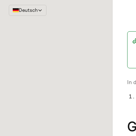
Deutsch
In 
G