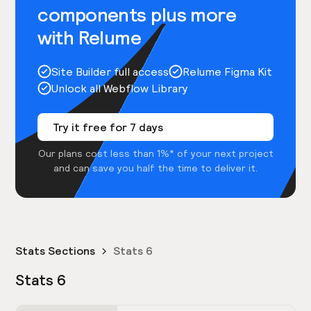
components plus more
with Relume
Site Builder full access
Relume Figma Kit
Unlock all Webflow Library
Try it free for 7 days
Our plans cost less than 1%* of your next project
and can save you half the time to deliver it.
Stats Sections
Stats 6
Stats 6