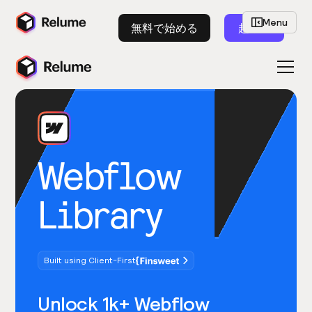
Menu
無料で始める
起動
Webflow
Library
Built using Client-First
Unlock 1k+ Webflow