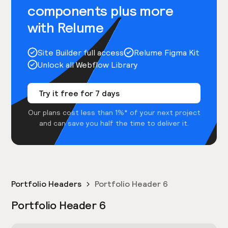
components plus more
with Relume
Site Builder full access
Relume Figma Kit
Unlock all Webflow Library
Try it free for 7 days
Our plans cost less than 1%* of your next project
and can save you half the time to deliver it.
Portfolio Headers
Portfolio Header 6
Portfolio Header 6