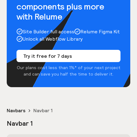
components plus more
with Relume
Site Builder full access
Relume Figma Kit
Unlock all Webflow Library
Try it free for 7 days
Our plans cost less than 1%* of your next project
and can save you half the time to deliver it.
Navbars
Navbar 1
Navbar 1