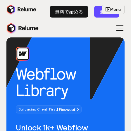
Menu
無料で始める
起動
Webflow
Library
Built using Client-First
Unlock 1k+ Webflow