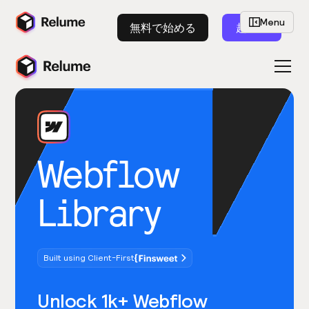
Menu
無料で始める
起動
Webflow
Library
Built using Client-First
Unlock 1k+ Webflow