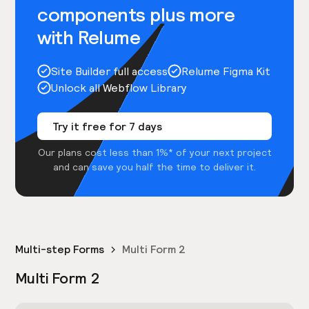
components plus more
with Relume
Site Builder full access
Relume Figma Kit
Unlock all Webflow Library
Try it free for 7 days
Our plans cost less than 1%* of your next project
and can save you half the time to deliver it.
Multi-step Forms
Multi Form 2
Multi Form 2