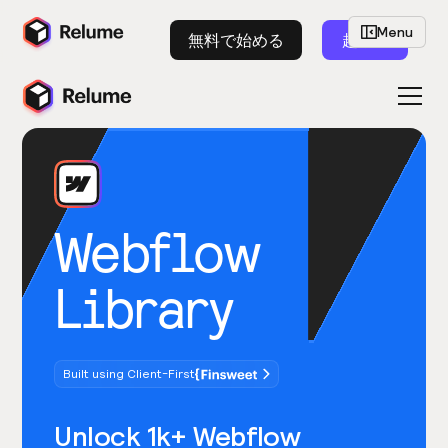
Menu
無料で始める
起動
Webflow
Library
Built using Client-First
Unlock 1k+ Webflow