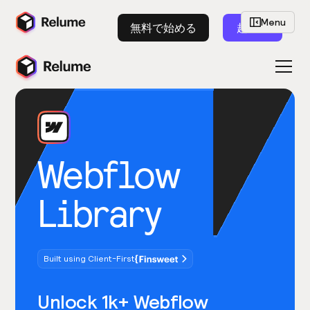
Menu
無料で始める
起動
Webflow
Library
Built using Client-First
Unlock 1k+ Webflow