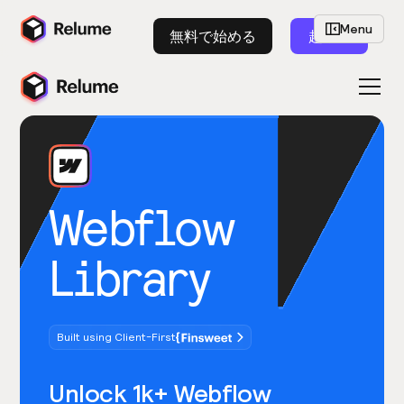
Menu
無料で始める
起動
Webflow
Library
Built using Client-First
Unlock 1k+ Webflow