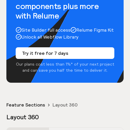
components plus more
with Relume
Site Builder full access
Relume Figma Kit
Unlock all Webflow Library
Try it free for 7 days
Our plans cost less than 1%* of your next project
and can save you half the time to deliver it.
Feature Sections
Layout 360
Layout 360