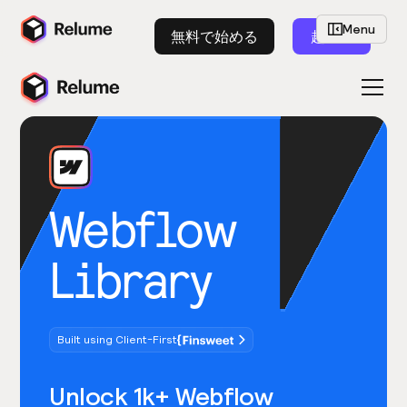
Menu
無料で始める
起動
Webflow
Library
Built using Client-First
Unlock 1k+ Webflow