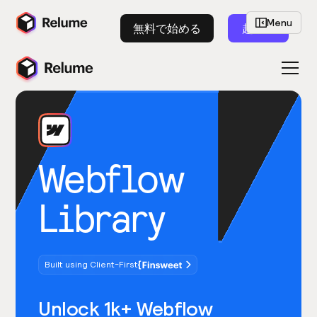
Menu
無料で始める
起動
Webflow
Library
Built using Client-First
Unlock 1k+ Webflow