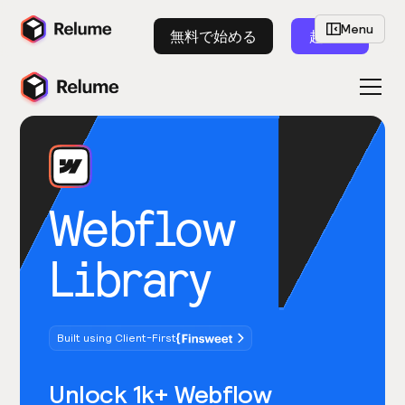
Menu
無料で始める
起動
Webflow
Library
Built using Client-First
Unlock 1k+ Webflow