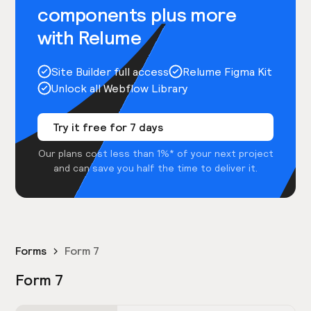
components plus more
with Relume
Site Builder full access
Relume Figma Kit
Unlock all Webflow Library
Try it free for 7 days
Our plans cost less than 1%* of your next project
and can save you half the time to deliver it.
Forms
Form 7
Form 7