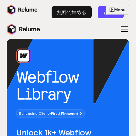
Menu
無料で始める
起動
Webflow
Library
Built using Client-First
Unlock 1k+ Webflow