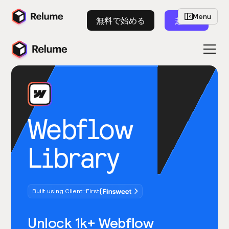
Menu
無料で始める
起動
Webflow
Library
Built using Client-First
Unlock 1k+ Webflow