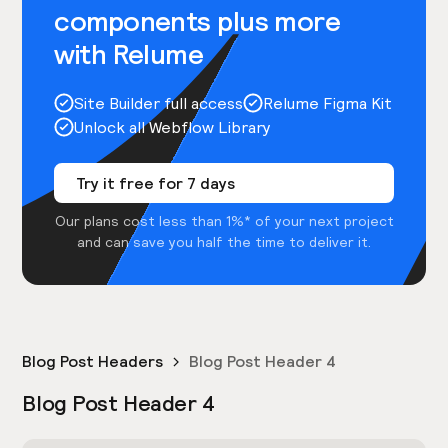
components plus more
with Relume
Site Builder full access
Relume Figma Kit
Unlock all Webflow Library
Try it free for 7 days
Our plans cost less than 1%* of your next project
and can save you half the time to deliver it.
Blog Post Headers
Blog Post Header 4
Blog Post Header 4