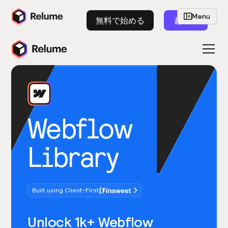
Menu
無料で始める
起動
Webflow
Library
Built using Client-First
Unlock 1k+ Webflow